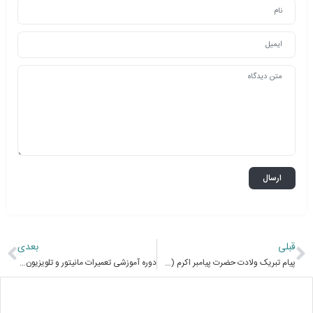
قبلی
بعدی
پیام تبریک ولادت حضرت پیامبر اکرم (ص) و ولادت حضرت امام جعفر صادق(ع)
دوره آموزشی تعمیرات مانیتور و تلویزیون LED,LCD,3D ,PLASMA Monitor & TV Repairs E-learningB