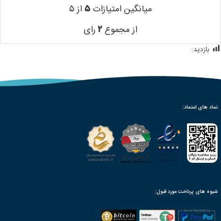
میانگین امتیازات
۵
از ۵
از مجموع
۲
رای
بازدید:
1,355