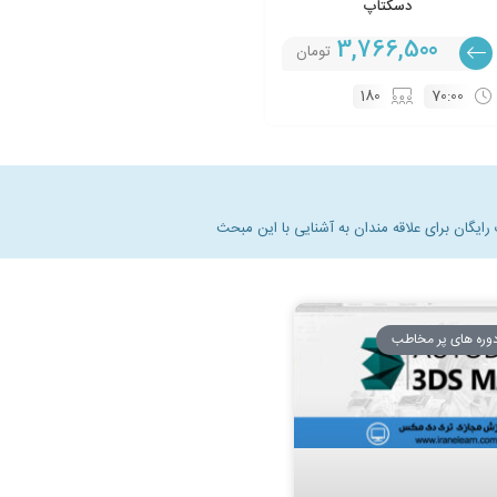
دسکتاپ
3,766,500
تومان
180
70:00
ایگان برای علاقه مندان به آشنایی با این مبحث
وره های پر مخاطب