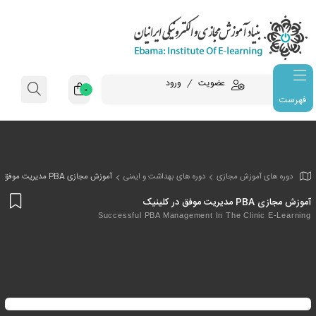
عضویت
ورود
0
فهرست
وزش مجازی
دوره های بهداشت و ایمنی
آموزش مجازی PBA مدیریت موفق در کلینیک
افز
به
Successful PBA Management In The Cli
علا
من