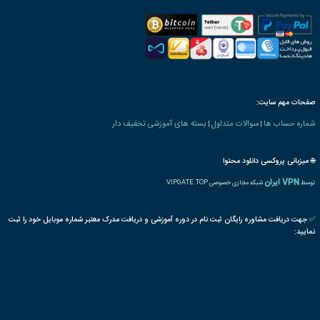
رت دانش پذیری بنیاد
 های کشاورزی و دامپروری
آفتابگردان
کشت
گیاهان روغنی