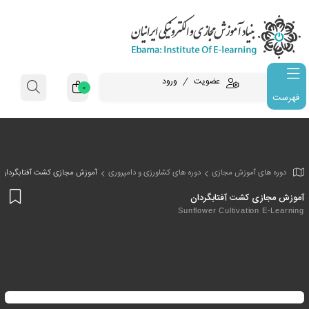
عضویت
ورود
0
فهرست
وزش مجازی
دوره های کشاورزی و دامپروری
آموزش مجازی کشت آفتابگردان
افز
شت آفتابگردان
به
Sunflower Cultiva
علا
من