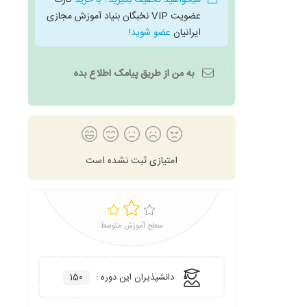
میخواهید تخفیف بگیرید؟ با خرید
کارت
عضویت VIP نخبگان بنیاد آموزش مجازی
ایرانیان
عضو شوید!
به من از طریق پیامک اطلاع بده
امتیازی ثبت نشده است
سطح آموزش متوسط
دانشپذیران این دوره :
150