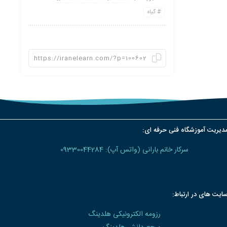
گیاه
دیریت آموزشگاه فنی حرفه ای:
سرکار خانم بارانی (واتس آپ): 09330044284
ایت های در ارتباط:
رزومه الکترونیکی هلدینگ