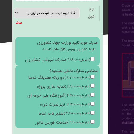
به
نوع
فایل
صاف
مدرک مورد تایید وزارت جهاد کشاورزی
علاقه
طرح کشوری پرورش کارگر ماهر گلخانه
مدرک آموزشی کشاورزی
(
+
تومان
4,990,000
)
متقاضی مدارک داخلی هستید؟
دو زبانه هلدینگ تدسا
(
+
تومان
8,200,000
)
مندی
نمایه سازی پروژه
(
+
تومان
3,900,000
)
آموزشگاه فنی حرفه ای
(
+
تومان
4,970,000
)
ریز نمرات دوره
(
+
تومان
3,920,000
)
تقدیر نامه ایباما
(
+
تومان
2,480,000
)
خدمات فورس ماژور
ها
(
+
تومان
960,000
)