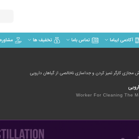
مشاوره
آکادمی ایباما
تماس باما
تخفیف ها
 مجازی کارگر تمیز کردن و جداسازی ناخالصی از گیاهان دارویی
رویی
Worker For Cleaning The M