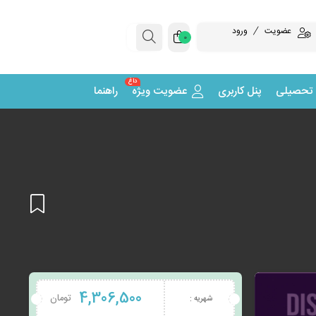
عضویت
ورود
0
داغ
 تحصیلی
پنل کاربری
عضویت ویژه
راهنما
افزودن
4,306,500
تومان
شهریه :