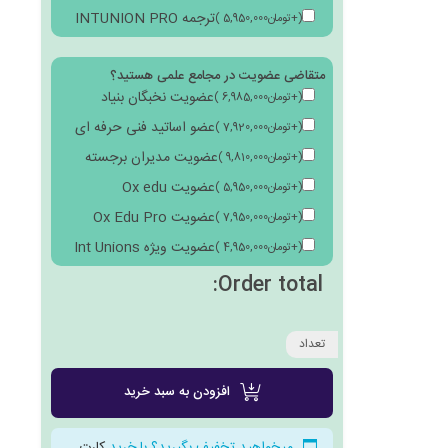
ترجمه INTUNION PRO
(
+
تومان
5,950,000
)
متقاضی عضویت در مجامع علمی هستید؟
عضویت نخبگان بنیاد
(
+
تومان
6,985,000
)
عضو اساتید فنی حرفه ای
(
+
تومان
7,920,000
)
عضویت مدیران برجسته
(
+
تومان
9,810,000
)
عضویت Ox edu
(
+
تومان
5,950,000
)
عضویت Ox Edu Pro
(
+
تومان
7,950,000
)
عضویت ویژه Int Unions
(
+
تومان
4,950,000
)
Order total:
تعداد
افزودن به سبد خرید