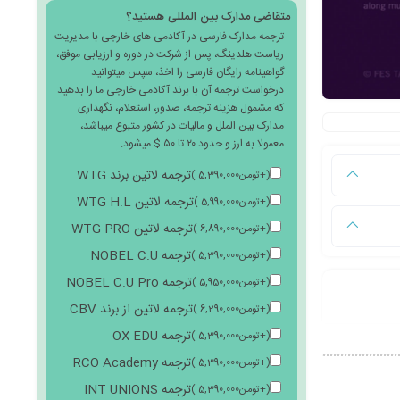
متقاضی مدارک بین المللی هستید؟
ترجمه مدارک فارسی در آکادمی های خارجی با مدیریت
ریاست هلدینگ، پس از شرکت در دوره و ارزیابی موفق،
گواهینامه رایگان فارسی را اخذ، سپس میتوانید
درخواست ترجمه آن با برند آکادمی خارجی ما را بدهید
که مشمول هزینه ترجمه، صدور، استعلام، نگهداری
مدارک بین الملل و مالیات در کشور متبوع میباشد،
معمولا به ارز و حدود ۲۰ تا ۵۰ $ میشود.
ترجمه لاتین برند WTG
(
+
تومان
5,390,000
)
ترجمه لاتین WTG H.L
(
+
تومان
5,990,000
)
ترجمه لاتین WTG PRO
(
+
تومان
6,890,000
)
ترجمه NOBEL C.U
(
+
تومان
5,390,000
)
ترجمه NOBEL C.U Pro
(
+
تومان
5,950,000
)
ترجمه لاتین از برند CBV
(
+
تومان
6,290,000
)
ترجمه OX EDU
(
+
تومان
5,390,000
)
ترجمه RCO Academy
(
+
تومان
5,390,000
)
ترجمه INT UNIONS
(
+
تومان
5,390,000
)