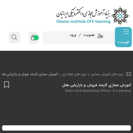
عضویت
ورود
0
فهرست
وزش مجازی
دوره های هتلداری
آموزش مجازی کارمند فروش و بازاریابی هتل
افز
رمند فروش و بازاریابی هتل
به
Sales And Marketing Off
علا
من