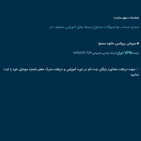
 های هتلداری
بازاریابی
فروش
گردشگری