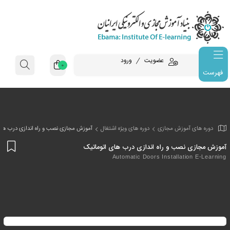
عضویت
ورود
0
فهرست
وزش مجازی
دوره های ویژه اشتغال
آموزش مجازی نصب و راه اندازی درب های
افز
ب و راه اندازی درب های اتوماتیک
به
Automatic Doors Installa
علا
من