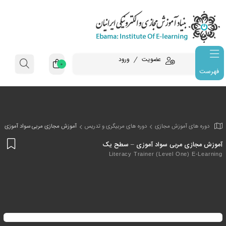
عضویت
ورود
0
فهرست
وزش مجازی
دوره های مربیگری و تدریس
آموزش مجازی مربی سواد آموزی 
افز
ربی سواد آموزی – سطح یک
به
Literacy Trainer (Level 
علا
من