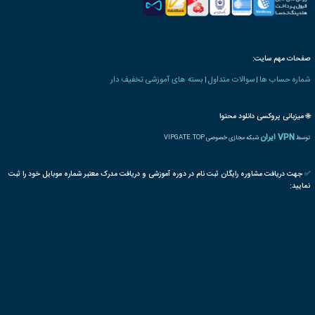
 های مربیگری و تدریس
بزرگسال
سواد
نهضت