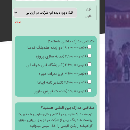
به
نوع
فایل
صاف
متقاضی مدارک داخلی هستید؟
علاقه
دو زبانه هلدینگ تدسا
(
+
تومان
8,200,000
)
نمایه سازی پروژه
(
+
تومان
3,900,000
)
آموزشگاه فنی حرفه ای
(
+
تومان
4,970,000
)
ریز نمرات دوره
(
+
تومان
3,920,000
)
مندی
تقدیر نامه ایباما
(
+
تومان
2,480,000
)
خدمات فورس ماژور
(
+
تومان
960,000
)
متقاضی مدارک بین المللی هستید؟
ترجمه مدارک فارسی در آکادمی های خارجی با مدیریت
ها
ریاست هلدینگ، پس از شرکت در دوره و ارزیابی موفق،
گواهینامه رایگان فارسی را اخذ، سپس میتوانید