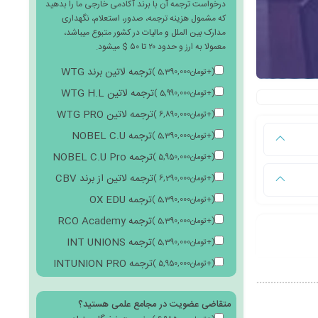
درخواست ترجمه آن با برند آکادمی خارجی ما را بدهید
که مشمول هزینه ترجمه، صدور، استعلام، نگهداری
مدارک بین الملل و مالیات در کشور متبوع میباشد،
معمولا به ارز و حدود ۲۰ تا ۵۰ $ میشود.
ترجمه لاتین برند WTG
(
+
تومان
5,390,000
)
ترجمه لاتین WTG H.L
(
+
تومان
5,990,000
)
ترجمه لاتین WTG PRO
(
+
تومان
6,890,000
)
ترجمه NOBEL C.U
(
+
تومان
5,390,000
)
ترجمه NOBEL C.U Pro
(
+
تومان
5,950,000
)
ترجمه لاتین از برند CBV
(
+
تومان
6,290,000
)
ترجمه OX EDU
(
+
تومان
5,390,000
)
ترجمه RCO Academy
(
+
تومان
5,390,000
)
ترجمه INT UNIONS
(
+
تومان
5,390,000
)
ترجمه INTUNION PRO
(
+
تومان
5,950,000
)
متقاضی عضویت در مجامع علمی هستید؟