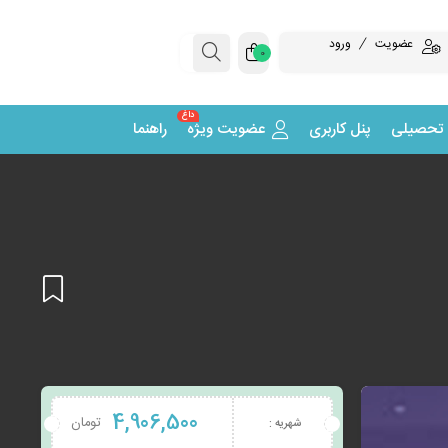
عضویت
ورود
0
داغ
 تحصیلی
پنل کاربری
عضویت ویژه
راهنما
افزودن
4,906,500
تومان
شهریه :