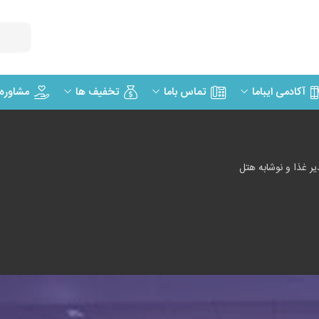
مشاوره
آکادمی ایباما
تماس باما
تخفیف ها
 غذا و نوشابه هتل