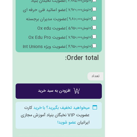
عضویت نخبگان بنیاد
(
+
تومان
6,985,000
)
عضو اساتید فنی حرفه ای
(
+
تومان
7,920,000
)
عضویت مدیران برجسته
(
+
تومان
9,810,000
)
عضویت Ox edu
(
+
تومان
5,950,000
)
عضویت Ox Edu Pro
(
+
تومان
7,950,000
)
عضویت ویژه Int Unions
(
+
تومان
4,950,000
)
Order total:
تعداد
افزودن به سبد خرید
میخواهید تخفیف بگیرید؟ با خرید
کارت
عضویت VIP نخبگان بنیاد آموزش مجازی
ایرانیان
عضو شوید!