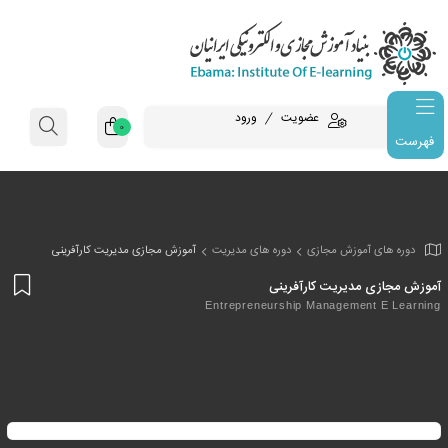
عضویت
ورود
0
فهرست
وزش مجازی
دوره های مدیریت
آموزش مجازی مدیریت کارآفرینی
افز
یریت کارآفرینی
به
Entrepreneurship Managem
علا
من