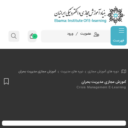
عضویت
ورود
0
فهرست
وزش مجازی
دوره های مدیریت
آموزش مجازی مدیریت بحران
افز
دیریت بحران
به
Crisis Managem
علا
من