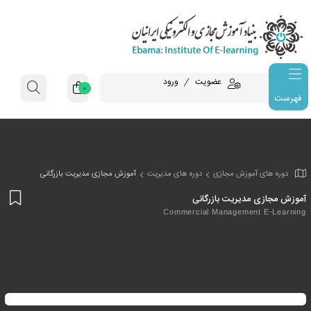
عضویت
ورود
0
فهرست
وزش مجازی
دوره های مدیریت
آموزش مجازی مدیریت بازرگانی
افز
یریت بازرگانی
به
Commercial Manageme
علا
من