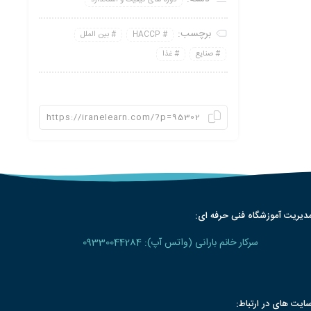
برچسب:
HACCP
بین الملل
صنایع
غذا
دیریت آموزشگاه فنی حرفه ای:
سرکار خانم بارانی (واتس آپ): 09330044284
ایت های در ارتباط: