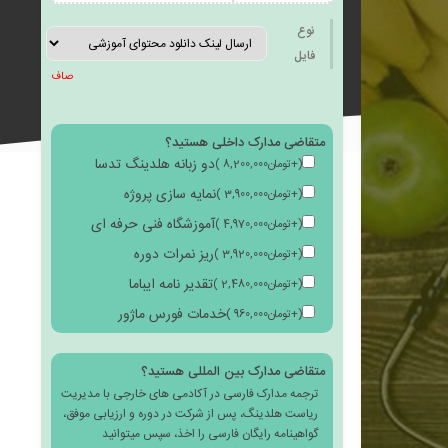
به
نوع
فایل
صاف
متقاضی مدارک داخلی هستید؟
علاقه
دو زبانه هلدینگ تدسا
(
+
تومان
8,200,000
)
نمایه سازی پروژه
(
+
تومان
3,900,000
)
آموزشگاه فنی حرفه ای
(
+
تومان
4,970,000
)
ریز نمرات دوره
(
+
تومان
3,920,000
)
مندی
تقدیر نامه ایباما
(
+
تومان
2,480,000
)
خدمات فورس ماژور
(
+
تومان
960,000
)
متقاضی مدارک بین المللی هستید؟
ترجمه مدارک فارسی در آکادمی های خارجی با مدیریت
ها
ریاست هلدینگ، پس از شرکت در دوره و ارزیابی موفق،
گواهینامه رایگان فارسی را اخذ، سپس میتوانید