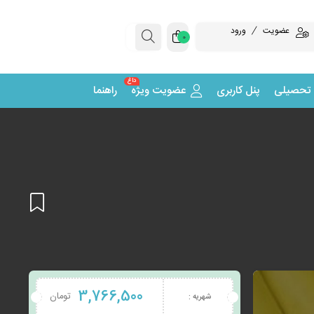
عضویت
ورود
0
داغ
 تحصیلی
پنل کاربری
عضویت ویژه
راهنما
افزودن
3,766,500
تومان
شهریه :