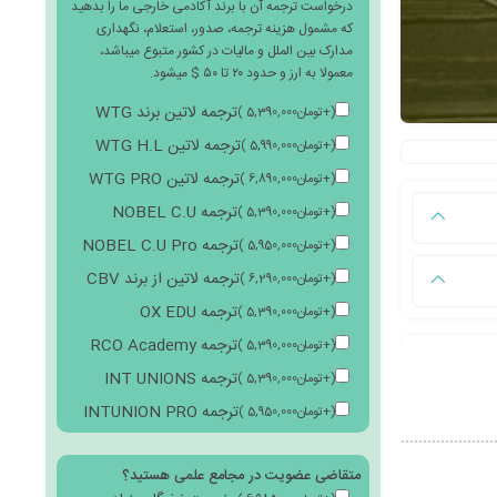
درخواست ترجمه آن با برند آکادمی خارجی ما را بدهید
که مشمول هزینه ترجمه، صدور، استعلام، نگهداری
مدارک بین الملل و مالیات در کشور متبوع میباشد،
معمولا به ارز و حدود ۲۰ تا ۵۰ $ میشود.
ترجمه لاتین برند WTG
(
+
تومان
5,390,000
)
ترجمه لاتین WTG H.L
(
+
تومان
5,990,000
)
ترجمه لاتین WTG PRO
(
+
تومان
6,890,000
)
ترجمه NOBEL C.U
(
+
تومان
5,390,000
)
ترجمه NOBEL C.U Pro
(
+
تومان
5,950,000
)
ترجمه لاتین از برند CBV
(
+
تومان
6,290,000
)
ترجمه OX EDU
(
+
تومان
5,390,000
)
ترجمه RCO Academy
(
+
تومان
5,390,000
)
ترجمه INT UNIONS
(
+
تومان
5,390,000
)
ترجمه INTUNION PRO
(
+
تومان
5,950,000
)
متقاضی عضویت در مجامع علمی هستید؟