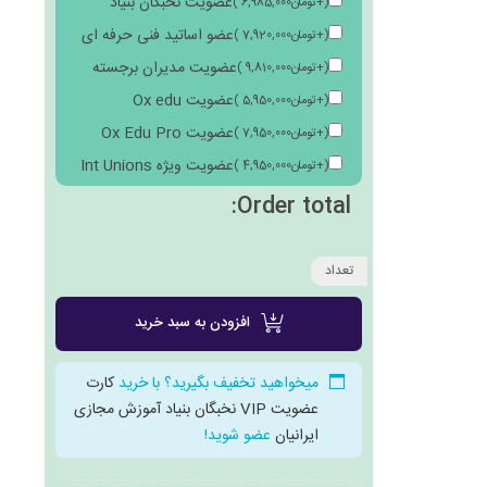
عضویت نخبگان بنیاد
(
+
تومان
6,985,000
)
عضو اساتید فنی حرفه ای
(
+
تومان
7,920,000
)
عضویت مدیران برجسته
(
+
تومان
9,810,000
)
عضویت Ox edu
(
+
تومان
5,950,000
)
عضویت Ox Edu Pro
(
+
تومان
7,950,000
)
عضویت ویژه Int Unions
(
+
تومان
4,950,000
)
Order total:
تعداد
افزودن به سبد خرید
میخواهید تخفیف بگیرید؟ با خرید
کارت
عضویت VIP نخبگان بنیاد آموزش مجازی
ایرانیان
عضو شوید!