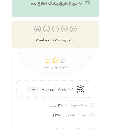
به من از طریق پیامک اطلاع بده
امتیازی ثبت نشده است
سطح آموزش متوسط
دانشپذیران این دوره :
200
مدت دوره:
30:00
ساعت
تعداد بازدید:
4383