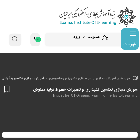
عضویت
ورود
0
فهرست
وزش مجازی
دوره های کشاورزی و دامپروری
آموزش مجازی تکنسین نگهداری 
افز
نسین نگهداری و تعمیرات خطوط تولید دمنوش
به
Inspector Of Organic Farming He
علا
من