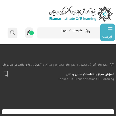
عضویت
ورود
0
فهرست
وزش مجازی
دوره های معماری و عمران
آموزش مجازی تقاضا در حمل و نقل
افز
اضا در حمل و نقل
به
Request In Transportati
علا
من