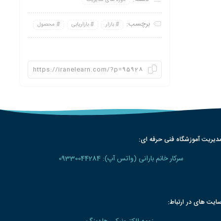
برچسب:
بازار
بازاریابی
محصول
دیریت آموزشگاه فنی حرفه ای:
سرکار خانم بارانی (واتس آپ): 09330044284
ایت های در ارتباط: