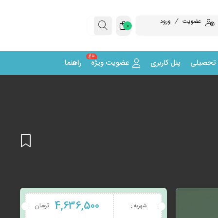
عضویت
ورود
0
داغ
 تحصیلی
پنل کاربری
عضویت ویژه
راهنما
افزودن
4,636,500
تومان
شهریه :