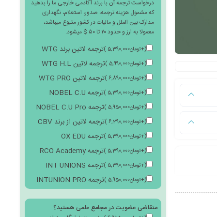
درخواست ترجمه آن با برند آکادمی خارجی ما را بدهید
که مشمول هزینه ترجمه، صدور، استعلام، نگهداری
مدارک بین الملل و مالیات در کشور متبوع میباشد،
معمولا به ارز و حدود ۲۰ تا ۵۰ $ میشود.
ترجمه لاتین برند WTG
(
+
تومان
5,390,000
)
ترجمه لاتین WTG H.L
(
+
تومان
5,990,000
)
ترجمه لاتین WTG PRO
(
+
تومان
6,890,000
)
ترجمه NOBEL C.U
(
+
تومان
5,390,000
)
ترجمه NOBEL C.U Pro
(
+
تومان
5,950,000
)
ترجمه لاتین از برند CBV
(
+
تومان
6,290,000
)
ترجمه OX EDU
(
+
تومان
5,390,000
)
ترجمه RCO Academy
(
+
تومان
5,390,000
)
ترجمه INT UNIONS
(
+
تومان
5,390,000
)
ترجمه INTUNION PRO
(
+
تومان
5,950,000
)
متقاضی عضویت در مجامع علمی هستید؟