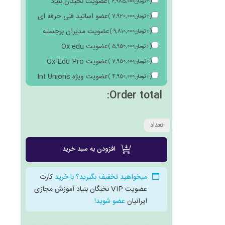
عضویت نخبگان بنیاد
(
+
تومان
6,985,000
)
عضو اساتید فنی حرفه ای
(
+
تومان
7,920,000
)
عضویت مدیران برجسته
(
+
تومان
9,810,000
)
عضویت Ox edu
(
+
تومان
5,950,000
)
عضویت Ox Edu Pro
(
+
تومان
7,950,000
)
عضویت ویژه Int Unions
(
+
تومان
4,950,000
)
Order total:
تعداد
افزودن به سبد خرید
میخواهید تخفیف بگیرید؟ با خرید
کارت
عضویت VIP نخبگان بنیاد آموزش مجازی
ایرانیان
عضو شوید!