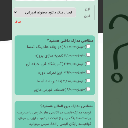
به
نوع
فایل
صاف
متقاضی مدارک داخلی هستید؟
علاقه
دو زبانه هلدینگ تدسا
(
+
تومان
8,200,000
)
نمایه سازی پروژه
(
+
تومان
3,900,000
)
آموزشگاه فنی حرفه ای
(
+
تومان
4,970,000
)
ریز نمرات دوره
(
+
تومان
3,920,000
)
مندی
تقدیر نامه ایباما
(
+
تومان
2,480,000
)
خدمات فورس ماژور
(
+
تومان
960,000
)
متقاضی مدارک بین المللی هستید؟
ترجمه مدارک فارسی در آکادمی های خارجی با مدیریت
ها
ریاست هلدینگ، پس از شرکت در دوره و ارزیابی موفق،
گواهینامه رایگان فارسی را اخذ، سپس میتوانید