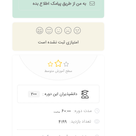
به من از طریق پیامک اطلاع بده
امتیازی ثبت نشده است
سطح آموزش متوسط
دانشپذیران این دوره :
200
مدت دوره:
60:00
ساعت
تعداد بازدید:
4199