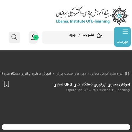
عضویت
ورود
0
فهرست
وزش مجازی
دوره های صنعت ورزش
آموزش مجازی اپراتوری دستگاه های GPS تجاری
افز
ری دستگاه های GPS تجاری
به
Operation Of GPS Devi
علا
من