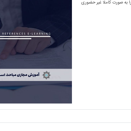
ایزو 17020 و اخذ مدرک معتبر مباحث استاندارد مراجع بازرسی ایزو 17020 را به صورت کاملا غیر حضوری 