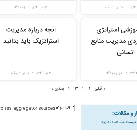
بدون دیدگاه
16 تیر 1394
1 دیدگاه
موزشی استراتژی
آنچه درباره مدیریت
دی مدیریت منابع
استراتژیک باید بدانید
انسانی
بدون دیدگاه
2 تیر 1394
بدون دیدگاه
« قبلی
1
2
3
4
بعدی »
[wp-rss-aggregator sources=”102090″]
امیست مشاهده نمایید.