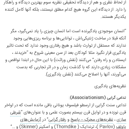
از لحاظ نظری و هم از دیدگاه تحقیقی نظریه سوم بهترین دیدگاه و راهکار
را دارد. از دیدگاه این گروه هیچ کدام مطلق نیستند، بلکه آنها کامل کننده
یکدیگر هستند.
“انسان موجودی یادگیرنده است اما انسان چیزی را یاد نمی‌گیرد، مگر
آنکه قبلا در ساخت ژنتیکی‌اش ، توانایی‌ها و برنامه ریزی‌هایی وجود
ندارند که مستقل از توارث باشد و هیچ رفتاری وجود ندارد که تحت تاثیر
یادگیری قرار نگیرد مثلا کودکان بعد از سن معینی شروع به “خزیدند ،
ایستادن و راه رفتن” می‌کنند (نقش وراثت) با این حال در ابتدا نواقص و
مشکلات زیادی دارند که با گذشت زمان و در اثر تجاربی که بدست
می‌آورند، آنها را اصلاح می‌کنند (نقش یادگیری).
نظریه‌های یادگیری
تداعی گرایی (Associationism):
تداعی سنت گرایی از ارسطو فیلسوف یونانی باقی مانده است که در اواخر
قرن نوزده و در اوایل قرن بیستم بصورت علمی و با عنوان‌های “
شرطی
سازی
،
نظریه‌های محرک – پاسخ
و
رفتار گرایی
” در
آزمایش‌های
پاولف
(Pavlov )، ترندایک ( Thorndike) و اسکینر (Skinner) و …”