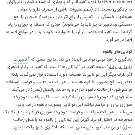
(Permanency) دارند؛ و تغییراتی که پایداری نداشته باشند را نمی‌توان
به یادگیری نسبت داد (نظیر تغییرات ناشی از مصرف دارو یا مواد ،
هیجانها ، خستگی و… که پس از رفع اثر دارو ، موضوع هیجان یا رفع
خستگی و…تغییرات نیز ناپدید می‌شوند). فردی که مسئله یا چیزی را یاد
گرفته است تغییرات حاصل از آن را همواره با خود دارد و در مواقع لازم به
اجرا در می‌آورد.
توانایی‌های بالقوه:
یادگیری در فرد نوعی توانایی ایجاد می‌کند، بدین معنی که ”
تغییرات
پایدار در رفتار
” نتیجه تغییر در “توانایی‌ها” است، نه تغییر در رفتار ظاهری.
اگر طرف دیگر این توانایی‌ها همیشه مورد استفاده قرار نمی‌گیرند بلکه
بعضی مواقع بصورت بالقوه هستند و هر وقت موقعیت و فرصت استفاده
فراهم شود؛ از حالت بالقوه خارج و به حالت بالفعل (عمل) در می‌آیند.
مثلا فردی که دوچرخه سواری را یادگرفته است، اگر موقعیت دوچرخه
سواری برای او فراهم نباشد این توانایی بصورت بالقوه در فرد باقی
می‌ماند و هر وقت موقعیت و فرصت دوچرخه سواری فراهم شود (مثلا یک
دوچرخه در اختیار او قرار گیرد) این توانایی از بالقوه به بالفعل (حالت
عمل) در می‌آید. این بدان معنی است که یادگیری هیچ وقت از بین
نمی‌رود.