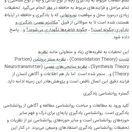
تمام اتفاقات مربوط به یادگیری (چه از نوع تداعی و چه از نوع شناختی) و
تمام مراحل و فرایندهای مربوط به حافظه در
مغز
انجام می‌گیرد. تحقیقات
زیادی درمورد محل و موقعیت
نورونهایی
که با یادگیری و حافظه در ارتباط
هستند، شده است تا به سوالاتی از قبیل “
مکانیزم عصبی یادگیری و
یادآوری چگونه است؟
،
چگونه خاطره‌ها نگهداری می‌شوند؟
و… پاسخ
داده شود.
این تحقیات به نظریه‌های زیاد و متفاوتی مانند
نظریه
تثبیت
(Consolidation Theory) ،
نظریه سنتز پروتئین
(Portion
Synthesis Theory) ،
نظریه میانجی‌های عصبی
(Neurotransmitter
Theory) و… منجر شده است. اما باز هم اطلاعات و آگاهی انسان از
فرایند دقیق این اعمال ناقص است و پژوهش‌هادر این زمینه ادامه دارد.
گستره روانشناسی یادگیری
کلید ورود به مطالعات و مباحث روانشناسی مطالعه و آگاهی از روانشناسی
یادگیری است. روانشناسی یادگیری پایه‌ای برای درک و فهم سایر
حوزه‌های روانشناسی است و سایر حوزه‌های روانشناسی نیز از نظریات و
تحقیقات روانشناسی یادگیری استفادهای وسیعی می‌برند. در کنار این