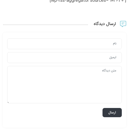
[wp-rss-aggregator sources=”103630″]
ارسال دیدگاه