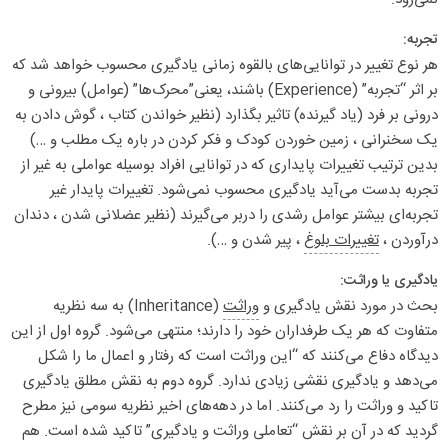
تجربه:
هر نوع تغییر در توانایی‌های بالقوه زمانی یادگیری محسوب خواهد شد که
بر اثر “تجربه” (Experience) باشند، یعنی”محرک‌ها” (عوامل) بیرونی و
درونی بر فرد (یاد گیرنده) تاثیر بگذارد (نظیر خواندن کتاب ، گوش دادن به
یک سخنرانی ، زمین خوردن کودک و فکر کردن در باره یک مطلب و …)
بدین ترتیب تغییرات پایداری که در توانایی افراد بوسیله عواملی به غیر از
تجربه بدست می‌آید یادگیری محسوب نمی‌شود. تغییرات پایدار غیر
تجربه‌ای بیشتر عوامل رشدی را دربر می‌گیرند (نظیر عضلانی شدن ، دندان
درآوردن ،
تغییرات بلوغ
، پیر شدن و …).
یادگیری یا وراثت:
بحث در مورد نقش یادگیری و
وراثت
(Inheritance) به سه نظریه
متفاوت که هر یک طرفداران خود را دارند؛ منتهی می‌شود. گروه اول از این
دیدگاه دفاع می‌کنند که “این وراثت است که رفتار و اعمال ما را شکل
می‌دهد و یادگیری نقشی زیادی ندارد. گروه دوم به نقش مطلق یادگیری
تاکید و وراثت را رد می‌کنند. اما در دهه‌های اخیر نظریه سومی نیز مطرح
گردید که در آن بر نقش “تعاملی وراثت و یادگیری” تاکید شده است. هم