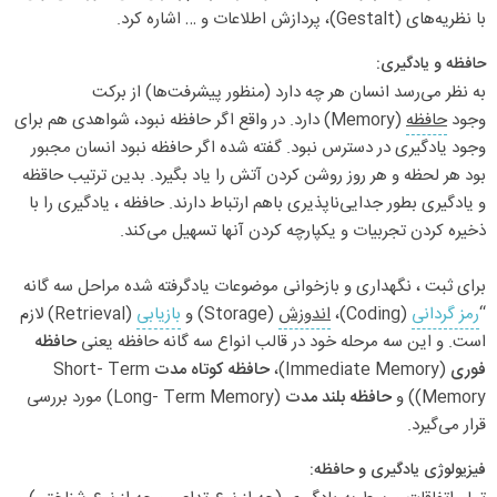
با نظریه‌های (Gestalt)، پردازش اطلاعات و … اشاره کرد.
حافظه و یادگیری:
به نظر می‌رسد انسان هر چه دارد (منظور پیشرفت‌ها) از برکت
وجود
حافظه
(Memory) دارد. در واقع اگر حافظه نبود، شواهدی هم برای
وجود یادگیری در دسترس نبود. گفته شده اگر حافظه نبود انسان مجبور
بود هر لحظه و هر روز روشن کردن آتش را یاد بگیرد. بدین ترتیب حاقظه
و یادگیری بطور جدایی‌ناپذیری باهم ارتباط دارند. حافظه ، یادگیری را با
ذخیره کردن تجربیات و یکپارچه کردن آنها تسهیل می‌کند.
برای ثبت ، نگهداری و بازخوانی موضوعات یادگرفته شده مراحل سه گانه
“
رمز گردانی
(Coding)،
اندوزش
(Storage) و
بازیابی
(Retrieval) لازم
است. و این سه مرحله خود در قالب انواع سه گانه حافظه یعنی
حافظه
فوری
(Immediate Memory)،
حافظه کوتاه مدت
Short- Term
Memory)) و
حافظه بلند مدت
(Long- Term Memory) مورد بررسی
قرار می‌گیرد.
فیزیولوژی یادگیری و حافظه: