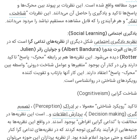
مورد مطالعه واقع شده است. این نظریات بر پیوند بین محرک‌ها و
پاسخ‌ها تاکید و یادگیری را حاصل آن می‌دانند. این نظریات “
شناخت ،
تفکر
” و هر فرآیندی را که قابل مشاهده مستقیم نباشد را مردود می‌دانند.
یادگیری اجتماعی (Social Learning):
نظریه یادگیری اجتماعی
شکل دیگری از
نظریه‌های تداعی گرا
است که در
کارهای
البرت بندورا (Albert Bandura) و جولیان راتر (Julien
Rotter)
دیده می‌شود. این نظریه‌ها هم بر رابطه “محرک- پاسخ” تاکید
دارند ولی در کنار آن بوجود “متغیرها و عوامل شناخت درونی” واسطه بین
“محرک- پاسخ” اعتقاد دارند. این کار آنها بازتاب و تقویت کننده
رویکردهای شناختی در روانشناسی است.
شناخت گرایی (Cognitiveism)
تاکید “رویکرد شناختی” معمولا ، بر
ادراک
(Perception) ،
تصمیم
گیری
(Decision making )،
پردازش اطلاعات
و… است این نظریه‌ها در
مخالفت با “تداعی گرایی افراطی” بوجود آمدند. در واقع این نظریه‌ها به
جنبه‌هایی از فرآیند یادگیری توجه کردند که در نظریه‌های تداعی گرا کنار
گذاشته و حتی مردود اعلام شده بود. از نظریه پردازان این حوزه می‌توان